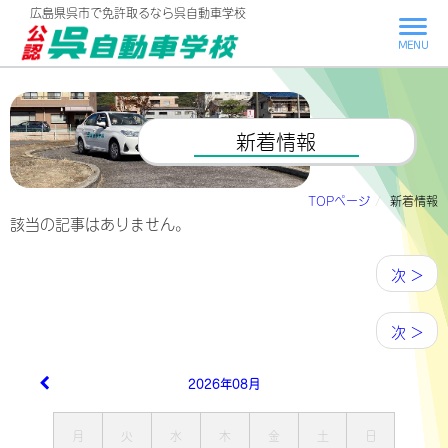
広島県呉市で
免許取るなら呉自動車学校
MENU
新着情報
TOPページ
新着情報
該当の記事はありません。
次 >
次 >
2026年08月
月
火
水
木
金
土
日