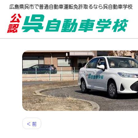
広島県呉市で
普通自動車運転
免許取るなら呉自動車学校
< 前