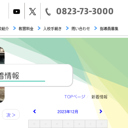
0823-73-3000
校紹介
教習料金
入校手続き
問い合わせ
指導員募集
着情報
TOPページ
新着情報
2023年12月
次 >
月
火
水
木
金
土
日