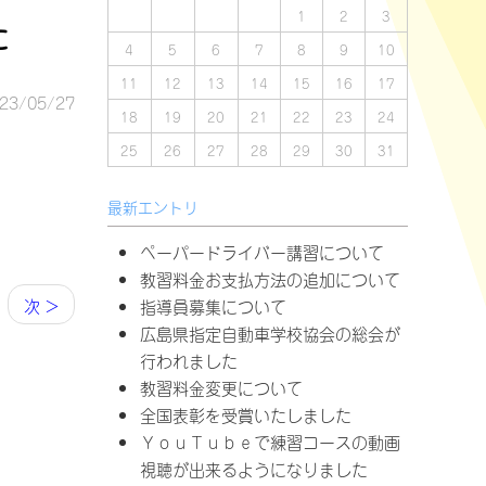
1
2
3
た
4
5
6
7
8
9
10
11
12
13
14
15
16
17
23/05/27
18
19
20
21
22
23
24
25
26
27
28
29
30
31
最新エントリ
ペーパードライバー講習について
教習料金お支払方法の追加について
次 >
指導員募集について
広島県指定自動車学校協会の総会が
行われました
教習料金変更について
全国表彰を受賞いたしました
ＹｏｕＴｕｂｅで練習コースの動画
視聴が出来るようになりました